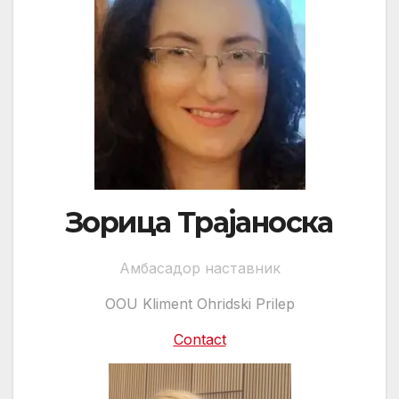
Зорица Трајаноска
Амбасадор наставник
OOU Kliment Ohridski Prilep
Contact