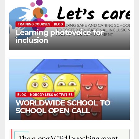
TRAINING COURSES
BLOG
Learning photovoice for
inclusion
BLOG
NOBODY LESS ACTIVITIES
WORLDWIDE SCHOOL TO
SCHOOL OPEN CALL