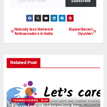
k
Subscribe
Nobody less Network
Kişisel Beceri
Ambassadors in India
Oyunları
Related Post
TRAINING COURSES
BLOG
Learning photovoice for