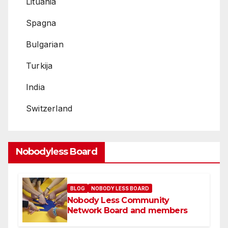
Lituania
Spagna
Bulgarian
Turkija
India
Switzerland
Nobodyless Board
BLOG
NOBODY LESS BOARD
Nobody Less Community
Network Board and members