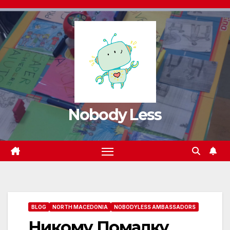
Nobody Less
BLOG
NORTH MACEDONIA
NOBODYLESS AMBASSADORS
Никому Помалку