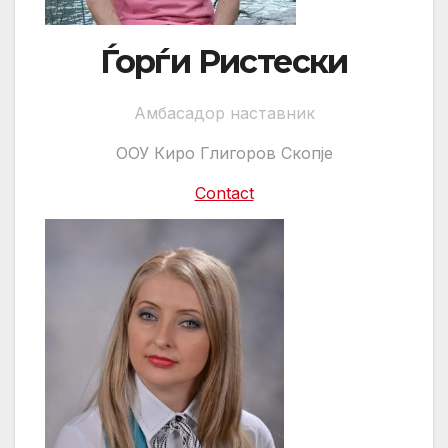
Ѓорѓи Ристески
Амбасадор наставник
ООУ Киро Глигоров Скопје
Contact