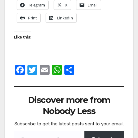
Telegram
X
Email
Print
LinkedIn
Like this:
F
T
E
W
S
a
w
m
h
h
c
itt
ail
at
ar
e
er
s
e
Discover more from
b
A
Nobody Less
o
p
Subscribe to get the latest posts sent to your email.
o
p