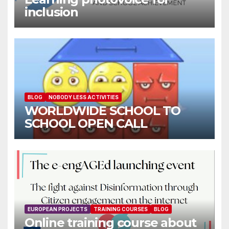
inclusion
BLOG
NOBODY LESS ACTIVITIES
WORLDWIDE SCHOOL TO
SCHOOL OPEN CALL
EUROPEAN PROJECTS
TRAINING COURSES
BLOG
Online training course about