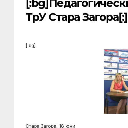
[:bg]Педагогическ
ТрУ Стара Загора[:]
[:bg]
Стара Загора, 18 юни