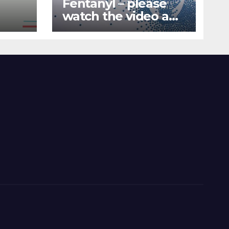
Fentanyl – please
watch the video and
nd
share it