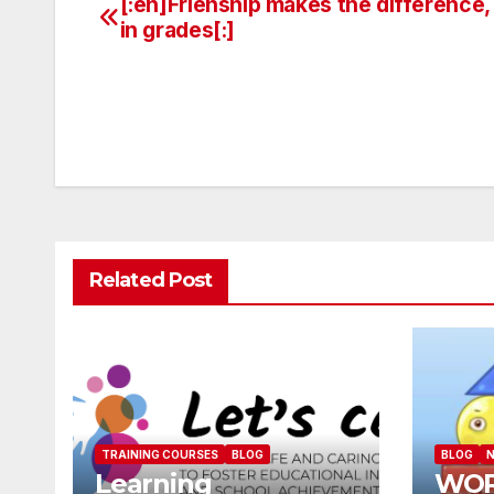
[:en]Frienship makes the difference,
in grades[:]
Related Post
TRAINING COURSES
BLOG
BLOG
N
Learning
WOR