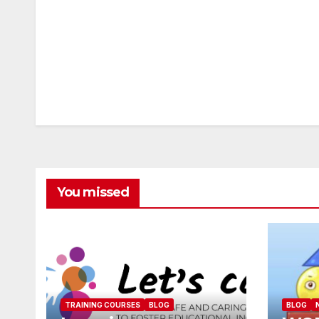
You missed
TRAINING COURSES
BLOG
BLOG