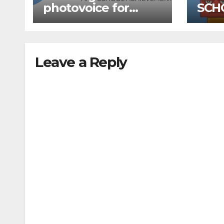
photovoice for
SCH
inclusion
SCH
CAL
Leave a Reply