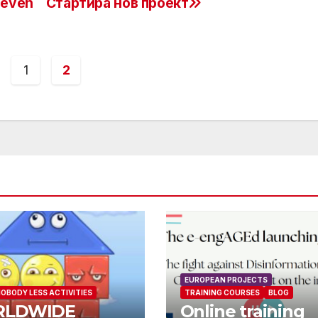
 even
Стартира нов проект
1
2
EUROPEAN PROJECTS
OBODY LESS ACTIVITIES
TRAINING COURSES
BLOG
LDWIDE
Online training