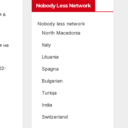
Nobody Less Network
я в
Nobody less network
North Macedonia
Italy
я на
Lituania
02-
Spagna
Bulgarian
Turkija
India
Switzerland