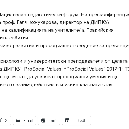
I Национален педагогически форум. На пресконференци
ра проф. Галя Кожухарова, директор на ДИПКУ/
на квалификацията на учителите/ в Тракийския
ите събития
йчиво развитие и просоциално поведение за превенци
психолози и университетски преподаватели от цялата
 ДИПКУ- ProSocial Values “ProSocial Values” 2017-1-IT
те ще могат да усвояват просоциални умения и ще
вното взаимодействие в и извън класната стая.
X
Email
Print
LinkedIn