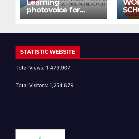
Learning
WO
photovoice for
SCH
inclusion
SCH
STATISTIC WEBSITE
Total Views:
1,473,907
Total Visitors:
1,254,879