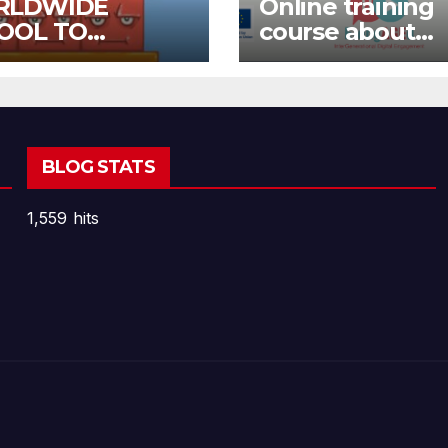
RLDWIDE
Online training
OOL TO
course about
OOL OPEN CALL
environment a
Fake News
BLOG STATS
1,559 hits