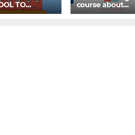
OOL TO
course about
OOL OPEN
environment an
L
Fake News