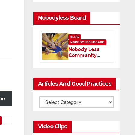
Nobodyless Board
BLOG
NOBODY LESS BOARD
Nobody Less
Community
Network Board
and members
Articles And Good Practices
be
Video Clips