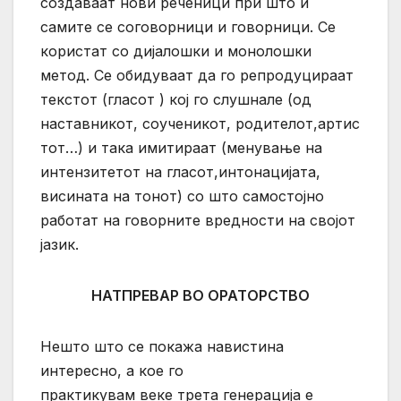
создаваат нови реченици при што и
самите се соговорници и говорници. Се
користат со дијалошки и монолошки
метод. Се обидуваат да го репродуцираат
текстот (гласот ) кој го слушнале (од
наставникот, соученикот, родителот,артис
тот…) и така имитираат (менување на
интензитетот на гласот,интонацијата,
висината на тонот) со што самостојно
работат на говорните вредности на својот
јазик.
НАТПРЕВАР ВО ОРАТОРСТВО
Нешто што се покажа навистина
интересно, а кое го
практикувам веке трета генерација е