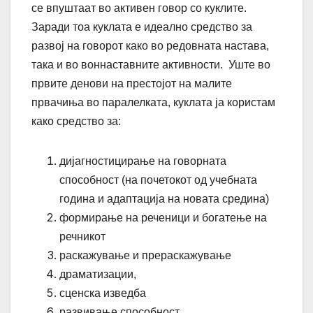
се впуштаат во активен говор со куклите.
Заради тоа куклата е идеално средство за
развој на говорот како во редовната настава,
така и во воннаставните активности.
Уште во
првите денови на престојот на малите
првачиња во паралелката, куклата ја користам
како средство за:
дијагностицирање на говорната
способност (на почетокот од учебната
година и адаптација на новата средина)
формирање на реченици и богатење на
речникот
раскажување и прераскажување
драматизации,
сценска изведба
развивање способност