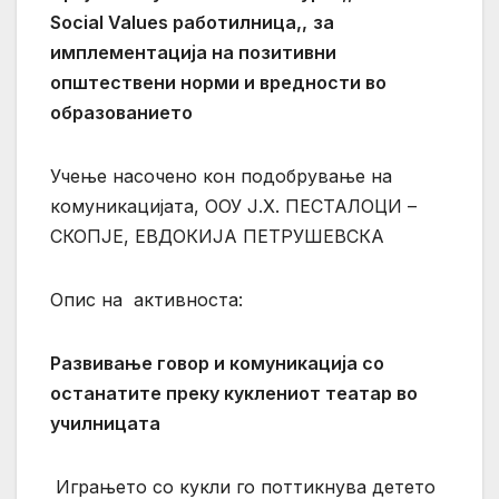
Social
Values
работилница,,
за
имплементација на позитивни
општествени норми и вредности
во
образованието
Учење насочено кон подобрување на
комуникацијата,
ООУ Ј.Х. ПЕСТАЛОЦИ –
СКОПЈЕ,
ЕВДОКИЈА ПЕТРУШЕВСКА
Опис на активноста:
Развивање говор и комуникација со
останатите преку куклениот театар во
училницата
Играњето со кукли го поттикнува детето