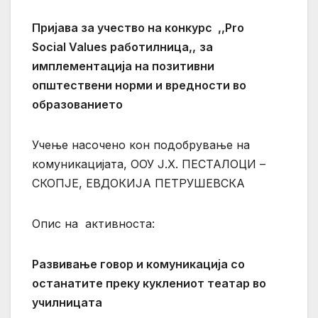
Пријава
за учество на конкурс
,,
Pro
Social
Values
работилница,,
за
имплементација на позитивни
општествени норми и вредности
во
образованието
Учење насочено кон подобрување на
комуникацијата,
ООУ Ј.Х. ПЕСТАЛОЦИ –
СКОПЈЕ,
ЕВДОКИЈА ПЕТРУШЕВСКА
Опис на активноста:
Развивање говор и комуникација со
останатите преку куклениот театар во
училницата