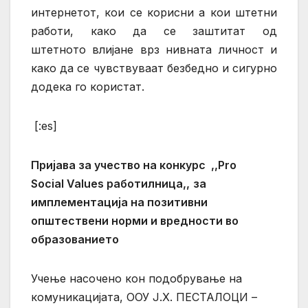
интернетот, кои се корисни а кои штетни
работи, како да се заштитат од
штетното влијане врз нивната личност и
како да се чувствуваат безбедно и сигурно
додека го користат.
[:es]
Пријава
за учество на конкурс
,,
Pro
Social
Values
работилница,,
за
имплементација на позитивни
општествени норми и вредности
во
образованието
Учење насочено кон подобрување на
комуникацијата,
ООУ Ј.Х. ПЕСТАЛОЦИ –