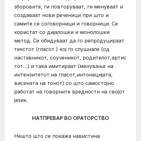
зборовите, ги повторуваат, ги менуваат и
создаваат нови реченици при што и
самите се соговорници и говорници. Се
користат со дијалошки и монолошки
метод. Се обидуваат да го репродуцираат
текстот (гласот ) кој го слушнале (од
наставникот, соученикот, родителот,артис
тот…) и така имитираат (менување на
интензитетот на гласот,интонацијата,
висината на тонот) со што самостојно
работат на говорните вредности на својот
јазик.
НАТПРЕВАР ВО ОРАТОРСТВО
Нешто што се покажа навистина