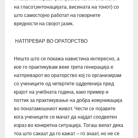
на гласот,интонацијата, висината на тонот) со
што самостојно работат на говорните
вредности на својот јазик.
НАТПРЕВАР ВО ОРАТОРСТВО
Нешто што се покажа навистина интересно, а
кое го практикувам веке трета генерација е
натпреварот во ораторство кој го организирам
со учениците од четвртите одделенија пред
крајот на учебната година, како пример и
поттик за практикување на добра комуникација
во понатамошниот живот.
Чести се појавите
кога учениците се мачат да најдат соодветен
израз во конкретна ситуација. Тогаш велат дека
тоа што сакаат да го кажат – го знаат, но не се