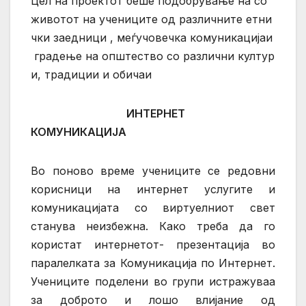
Цел на проектот беше подобрување на со
животот на учениците од различните етни
чки заедници , меѓучовечка комуникацијаи
градење на општество со различни култур
и, традиции и обичаи
ИНТЕРНЕТ
КОМУНИКАЦИЈА
Во поново време учениците се редовни
корисници на интернет услугите и
комуникацијата со виртуелниот свет
станува неизбежна. Како треба да го
користат интернетот- презентација во
паралелката за Комуникација по Интернет.
Учениците поделени во групи истражуваа
за доброто и лошо влијание од