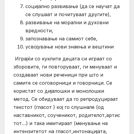
социјално развивање (да се научат да
се слушаат и почитуваат другите),
развивање на морални и духовни
вредности,
запознавање на самиот себе,
усвојување нови знаења и вештини
Играјќи со куклите децата си играат со
зборовите, ги повторуваат, ги менуваат и
создаваат нови реченици при што и
самите се соговорници и говорници. Се
користат со дијалошки и монолошки
метод. Се обидуваат да го репродуцираат
текстот (гласот ) кој го слушнале (од
наставникот, соученикот, родителот,артис
тот…) и така имитираат (менување на
интензитетот на гласот,интонацијата,