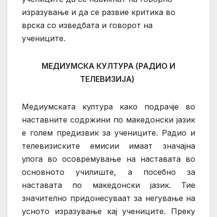
изразување и да се развие критика во
врска со изведбата и говорот на
учениците.
МЕДИУМСКА КУЛТУРА (РАДИО И
ТЕЛЕВИЗИЈА)
Медиумската култура како подрачје во
наставните содржини по македонски јазик
е голем предизвик за учениците. Радио и
телевизиските емисии имаат значајна
улога во осовремување на наставата во
основното училиште, а посебно за
наставата по македонски јазик. Тие
значително придонесуваат за негување на
усното изразување кај учениците. Преку