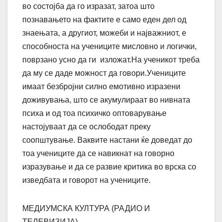
во состојба да го изразат, затоа што
познавањето на фактите е само еден дел од
знаењата, а другиот, можеби и најважниот, е
способноста на учениците мисловно и логички,
поврзано усно да ги изложат.На ученикот треба
да му се даде можност да говори.Учениците
имаат безбројни силно емотивно изразени
доживувања, што се акумулираат во нивната
психа и од тоа психичко оптоварување
настојуваат да се ослободат преку
соопштување.
Ваквите настани ќе доведат до
тоа учениците да се навикнат на говорно
изразување и да се развие критика во врска со
изведбата и говорот на учениците.
МЕДИУМСКА КУЛТУРА (РАДИО И
ТЕЛЕВИЗИЈА)