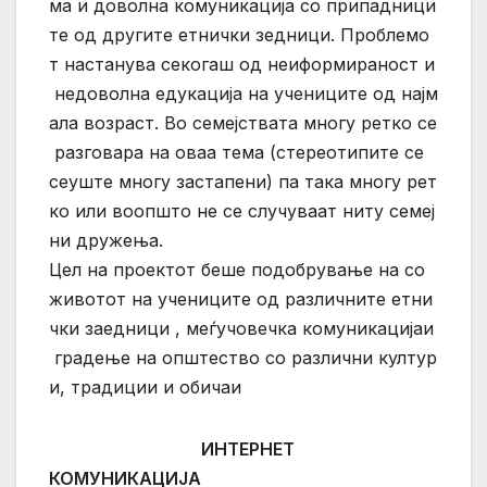
ма и доволна комуникација со припадници
те од другите етнички зедници. Проблемо
т настанува секогаш од неиформираност и
недоволна едукација на учениците од најм
ала возраст. Во семејствата многу ретко се
разговара на оваа тема (стереотипите се
сеуште многу застапени) па така многу рет
ко или воопшто не се случуваат ниту семеј
ни дружења.
Цел на проектот беше подобрување на со
животот на учениците од различните етни
чки заедници , меѓучовечка комуникацијаи
градење на општество со различни култур
и, традиции и обичаи
ИНТЕРНЕТ
КОМУНИКАЦИЈА