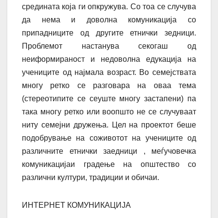
средината која ги опкружува. Со тоа се случува
да нема и доволна комуникација со
припадниците од другите етнички зедници.
Проблемот настанува секогаш од
неиформираност и недоволна едукација на
учениците од најмала возраст. Во семејствата
многу ретко се разговара на оваа тема
(стереотипите се сеуште многу застапени) па
така многу ретко или воопшто не се случуваат
ниту семејни дружења.
Цел на проектот беше
подобрување на соживотот на учениците од
различните етнички заедници , меѓучовечка
комуникацијаи градење на општество со
различни култури, традиции и обичаи.
ИНТЕРНЕТ КОМУНИКАЦИЈА