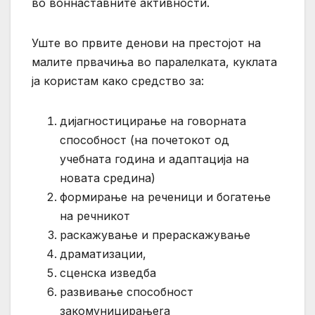
во воннаставните активности.
Уште во првите денови на престојот на
малите првачиња во паралелката, куклата
ја користам како средство за:
дијагностицирање на говорната
способност (на почетокот од
учебната година и адаптација на
новата средина)
формирање на реченици и богатење
на речникот
раскажување и прераскажување
драматизации,
сценска изведба
развивање способност
закомуницирањеra