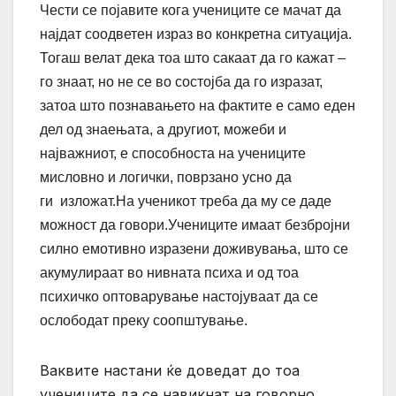
Чести се појавите кога учениците се мачат да
најдат соодветен израз во конкретна ситуација.
Тогаш велат дека тоа што сакаат да го кажат –
го знаат, но не се во состојба да го изразат,
затоа што познавањето на фактите е само еден
дел од знаењата, а другиот, можеби и
најважниот, е способноста на учениците
мисловно и логички, поврзано усно да
ги изложат.На ученикот треба да му се даде
можност да говори.Учениците имаат безбројни
силно емотивно изразени доживувања, што се
акумулираат во нивната психа и од тоа
психичко оптоварување настојуваат да се
ослободат преку соопштување.
Ваквите настани ќе доведат до тоа
учениците да се навикнат на говорно