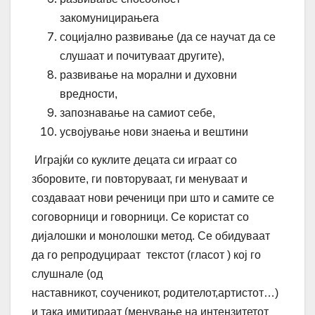
закомуницирањеra
социјално развивање (да се научат да се
слушаат и почитуваат другите),
развивање на морални и духовни
вредности,
запознавање на самиот себе,
усвојување нови знаења и вештини
Играјќи со куклите децата си играат со
зборовите, ги повторуваат, ги менуваат и
создаваат нови реченици при што и самите се
соговорници и говорници. Се користат со
дијалошки и монолошки метод. Се обидуваат
да го репродуцираат текстот (гласот ) кој го
слушнале (од
наставникот, соученикот, родителот,артистот…)
и така имитираат (менување на интензитетот