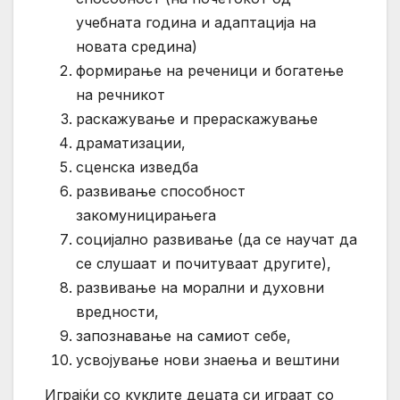
учебната година и адаптација на
новата средина)
формирање на реченици и богатење
на речникот
раскажување и прераскажување
драматизации,
сценска изведба
развивање способност
закомуницирањеra
социјално развивање (да се научат да
се слушаат и почитуваат другите),
развивање на морални и духовни
вредности,
запознавање на самиот себе,
усвојување нови знаења и вештини
Играјќи со куклите децата си играат со