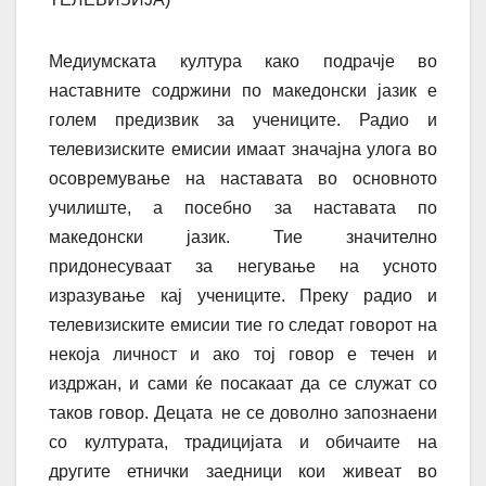
Медиумската култура како подрачје во
наставните содржини по македонски јазик е
голем предизвик за учениците. Радио и
телевизиските емисии имаат значајна улога во
осовремување на наставата во основното
училиште, а посебно за наставата по
македонски јазик. Тие значително
придонесуваат за негување на усното
изразување кај учениците. Преку радио и
телевизиските емисии тие го следат говорот на
некоја личност и ако тој говор е течен и
издржан, и сами ќе посакаат да се служат со
таков говор.
Децата не се доволно запознаени
со културата, традицијата и обичаите на
другите етнички заедници кои живеат во