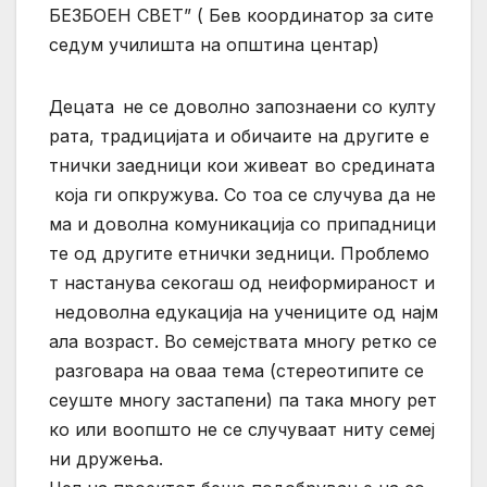
БЕЗБОЕН СВЕТ” ( Бев координатор за сите
седум училишта на општина центар)
Децата не се доволно запознаени со култу
рата, традицијата и обичаите на другите е
тнички заедници кои живеат во средината
која ги опкружува. Со тоа се случува да не
ма и доволна комуникација со припадници
те од другите етнички зедници. Проблемо
т настанува секогаш од неиформираност и
недоволна едукација на учениците од најм
ала возраст. Во семејствата многу ретко се
разговара на оваа тема (стереотипите се
сеуште многу застапени) па така многу рет
ко или воопшто не се случуваат ниту семеј
ни дружења.