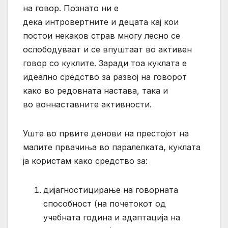
на говор. Познато ни е
дека интровертните и децата кај кои
постои некаков страв многу лесно се
ослободуваат и се впуштаат во активен
говор со куклите. Заради тоа куклата е
идеално средство за развој на говорот
како во редовната настава, така и
во воннаставните активности.
Уште во првите денови на престојот на
малите првачиња во паралелката, куклата
ја користам како средство за:
дијагностицирање на говорната
способност (на почетокот од
учебната година и адаптација на