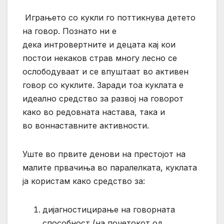
Играњето со кукли го поттикнува детето
на говор. Познато ни е
дека интровертните и децата кај кои
постои некаков страв многу лесно се
ослободуваат и се впуштаат во активен
говор со куклите. Заради тоа куклата е
идеално средство за развој на говорот
како во редовната настава, така и
во воннаставните активности.
Уште во првите денови на престојот на
малите првачиња во паралелката, куклата
ја користам како средство за:
дијагностицирање на говорната
способност (на почетокот од