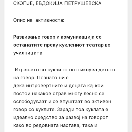
СКОПЈЕ,
ЕВДОКИЈА ПЕТРУШЕВСКА
Опис на активноста:
Развивање говор и комуникација со
останатите преку куклениот театар во
училницата
Играњето со кукли го поттикнува детето
на говор. Познато ни е
дека интровертните и децата кај кои
постои некаков страв многу лесно се
ослободуваат и се впуштаат во активен
говор со куклите. Заради тоа куклата е
идеално средство за развој на говорот
како во редовната настава, така и