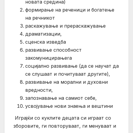
новата средина)
формирање на реченици и богатење
на речникот
раскажување и прераскажување
драматизации,
сценска изведба
развивање способност
закомуницирањеra
социјално развивање (да се научат да
се слушаат и почитуваат другите),
развивање на морални и духовни
вредности,
запознавање на самиот себе,
усвојување нови знаења и вештини
Играјќи со куклите децата си играат со
зборовите, ги повторуваат, ги менуваат и