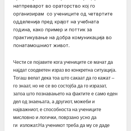
натпреварот во ораторство кој го
организирам со учениците од четвртите
одделенија пред крајот на учебната
година, како пример и поттик за
практикување на добра комуникација во
понатамошниот живот.
Чести се појавите кога учениците се мачат да
најдат соодветен израз во конкретна ситуација.
Тогаш велат дека тоа што сакаат да го кажат –
го знаат, но не се во состојба да го изразат,
затоа што познавањето на фактите е само еден
дел од знаењата, а другиот, можеби и
најважниот, е способноста на учениците
мисловно и логички, поврзано усно да
ги изложат.На ученикот треба да му се даде