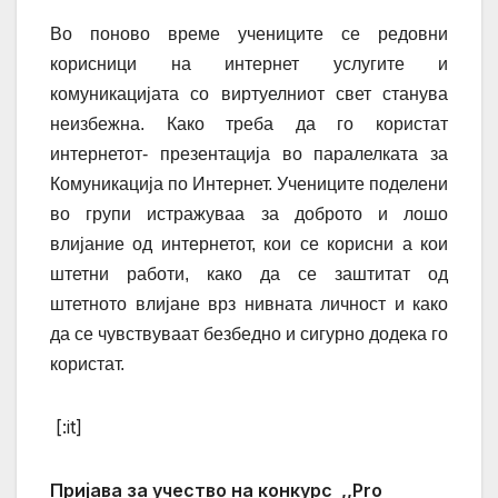
Во поново време учениците се редовни
корисници на интернет услугите и
комуникацијата со виртуелниот свет станува
неизбежна. Како треба да го користат
интернетот- презентација во паралелката за
Комуникација по Интернет. Учениците поделени
во групи истражуваа за доброто и лошо
влијание од интернетот, кои се корисни а кои
штетни работи, како да се заштитат од
штетното влијане врз нивната личност и како
да се чувствуваат безбедно и сигурно додека го
користат.
[:it]
Пријава
за учество на конкурс
,,
Pro