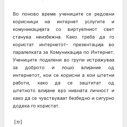
Во поново време учениците се редовни
корисници на интернет услугите и
комуникацијата со виртуелниот свет
станува неизбежна. Како треба да го
користат интернетот- презентација во
паралелката за Комуникација по Интернет.
Учениците поделени во групи истражуваа
за доброто и лошо влијание од
интернетот, кои се корисни а кои штетни
работи, како да се заштитат од
штетното влијане врз нивната личност и
како да се чувствуваат безбедно и сигурно
додека го користат.
[:tr]