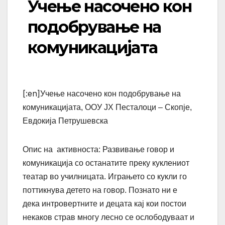
Учење насочено кон
подобрување на
комуникацијата
[:en]
Учење насочено кон подобрување на
комуникацијата,
ООУ ЈХ Песталоци – Скопје,
Евдокија Петрушевска
Опис на активноста:
Развивање говор и
комуникација со останатите преку куклениот
театар во училницата. Играњето со кукли го
поттикнува детето на говор. Познато ни е
дека интровертните и децата кај кои постои
некаков страв многу лесно се ослободуваат и