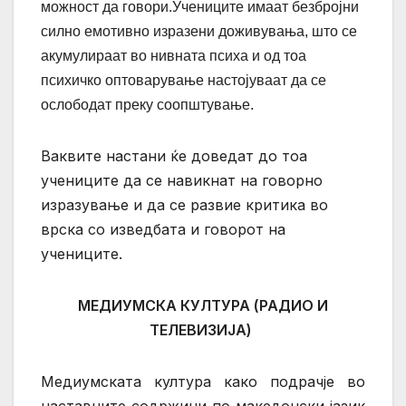
можност да говори.Учениците имаат безбројни
силно емотивно изразени доживувања, што се
акумулираат во нивната психа и од тоа
психичко оптоварување настојуваат да се
ослободат преку соопштување.
Ваквите настани ќе доведат до тоа
учениците да се навикнат на говорно
изразување и да се развие критика во
врска со изведбата и говорот на
учениците.
МЕДИУМСКА КУЛТУРА (РАДИО И
ТЕЛЕВИЗИЈА)
Медиумската култура како подрачје во
наставните содржини по македонски јазик