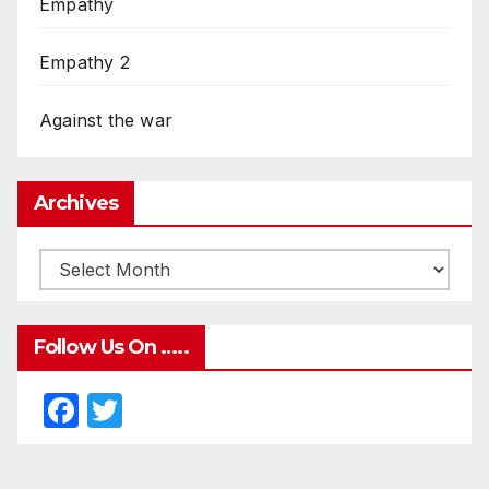
Empathy
Empathy 2
Against the war
Archives
Follow Us On …..
F
T
a
w
c
itt