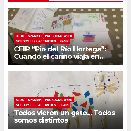
BLOG
SPANISH
PROSOCIAL WEEK
NOBODY LESS ACTIVITIES
SPAIN
CEIP “Pio del Río Hortega”:
Cuando el cariño viaja en
carta
BLOG
SPANISH
PROSOCIAL WEEK
NOBODY LESS ACTIVITIES
SPAIN
Todos vieron un gato… Todos
somos distintos