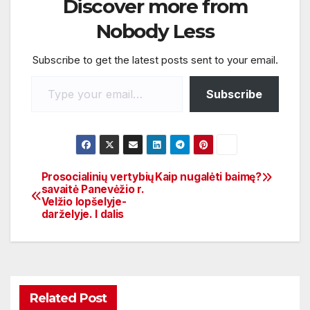
e
er
s
e
Discover more from
b
A
Nobody Less
o
p
Subscribe to get the latest posts sent to your email.
o
p
k
Subscribe
Prosocialinių vertybių
Kaip nugalėti baimę?
savaitė Panevėžio r.
Velžio lopšelyje-
darželyje. I dalis
Related Post