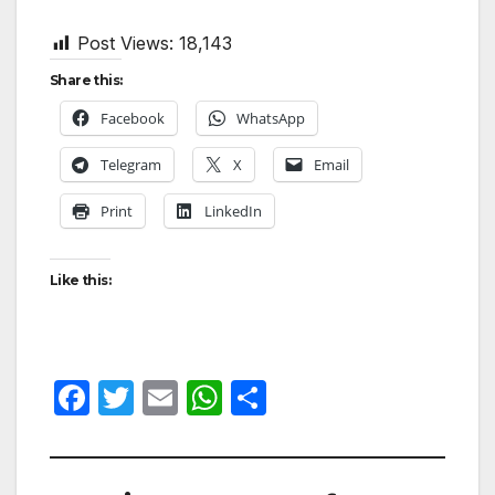
Post Views:
18,143
Share this:
Facebook
WhatsApp
Telegram
X
Email
Print
LinkedIn
Like this:
F
T
E
W
S
a
w
m
h
h
c
itt
ail
at
ar