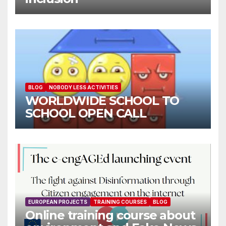
BLOG
NOBODY LESS ACTIVITIES
WORLDWIDE SCHOOL TO
SCHOOL OPEN CALL
EUROPEAN PROJECTS
TRAINING COURSES
BLOG
Online training course about