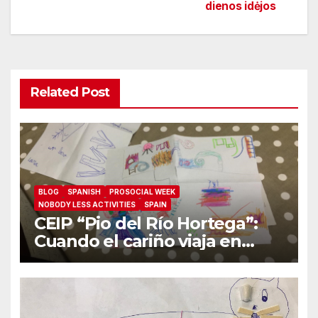
dienos idėjos
Related Post
BLOG
SPANISH
PROSOCIAL WEEK
NOBODY LESS ACTIVITIES
SPAIN
CEIP “Pio del Río Hortega”:
Cuando el cariño viaja en
carta