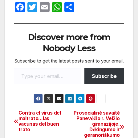
F
T
E
W
S
a
w
m
h
h
c
itt
ail
at
ar
e
er
s
e
Discover more from
b
A
Nobody Less
o
p
Subscribe to get the latest posts sent to your email.
o
p
k
Subscribe
Contra el virus del
Prosocialinė savaitė
maltrato…las
Panevėžio r. Velžio
vacunas del buen
gimnazijoje.
trato
Dėkingumo ir
geranoriškumo