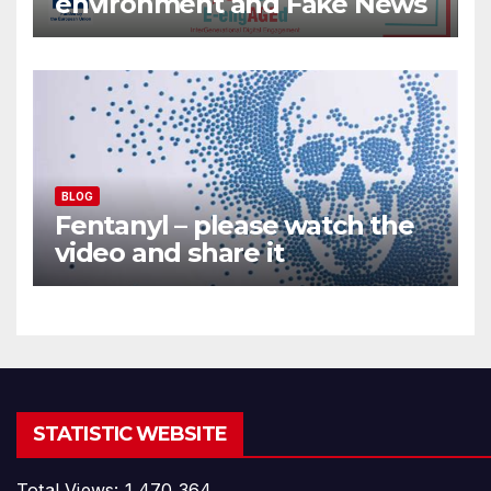
environment and Fake News
BLOG
Fentanyl – please watch the
video and share it
STATISTIC WEBSITE
Total Views:
1,470,364