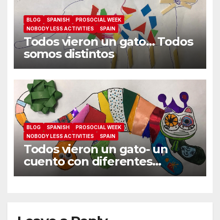
BLOG
SPANISH
PROSOCIAL WEEK
NOBODY LESS ACTIVITIES
SPAIN
Todos vieron un gato… Todos
somos distintos
BLOG
SPANISH
PROSOCIAL WEEK
NOBODY LESS ACTIVITIES
SPAIN
Todos vieron un gato- un
cuento con diferentes
perspectivas