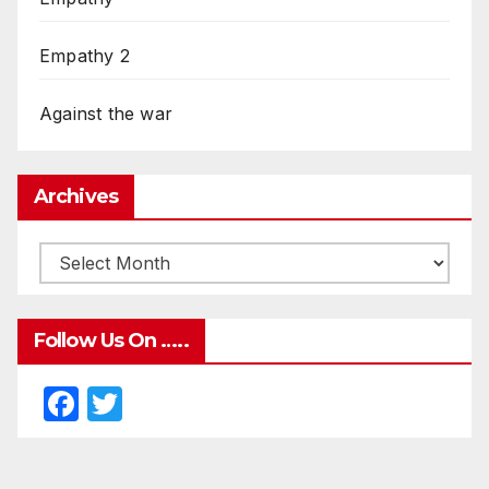
Empathy 2
Against the war
Archives
Follow Us On …..
F
T
a
w
c
itt