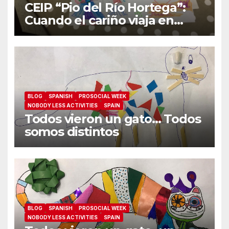
CEIP “Pio del Río Hortega”:
Cuando el cariño viaja en
carta
BLOG
SPANISH
PROSOCIAL WEEK
NOBODY LESS ACTIVITIES
SPAIN
Todos vieron un gato… Todos
somos distintos
BLOG
SPANISH
PROSOCIAL WEEK
NOBODY LESS ACTIVITIES
SPAIN