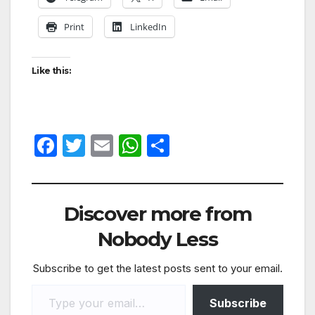
Print
LinkedIn
Like this:
F
T
E
W
S
a
w
m
h
h
c
itt
ail
at
ar
e
er
s
e
Discover more from
b
A
Nobody Less
o
p
Subscribe to get the latest posts sent to your email.
o
p
k
Subscribe