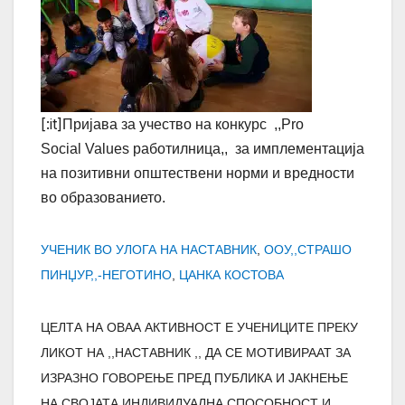
[:it]
Пријава за учество на конкурс ,,Pro
Social Values работилница,,
за имплементација
на позитивни општествени норми и вредности
во образованието.
УЧЕНИК ВО УЛОГА НА НАСТАВНИК
,
ООУ,,СТРАШО
ПИНЏУР,,-НЕГОТИНО
,
ЦАНКА КОСТОВА
ЦЕЛТА НА ОВАА АКТИВНОСТ Е УЧЕНИЦИТЕ ПРЕКУ
ЛИКОТ НА ,,НАСТАВНИК ,, ДА СЕ МОТИВИРААТ ЗА
ИЗРАЗНО ГОВОРЕЊЕ ПРЕД ПУБЛИКА И ЈАКНЕЊЕ
НА СВОЈАТА ИНДИВИДУАЛНА СПОСОБНОСТ И